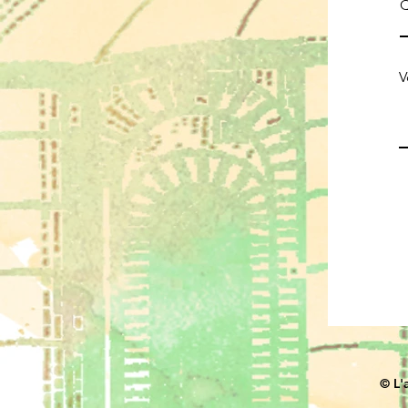
Q
V
© L'