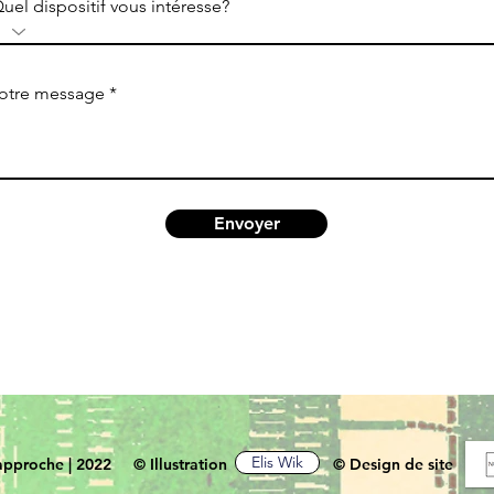
uel dispositif vous intéresse?
otre message
Envoyer
Elis Wik
approche | 2022
© Illustration
© Design de site